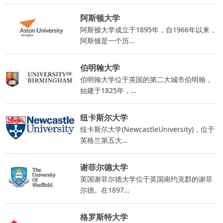
阿斯顿大学
阿斯顿大学成立于1895年，自1966年以来，
阿斯顿是一个历…
伯明翰大学
伯明翰大学位于英国的第二大城市伯明翰，
始建于1825年，…
纽卡斯尔大学
纽卡斯尔大学(NewcastleUniversity)，位于
英格兰第五大…
谢菲尔德大学
英国谢菲尔德大学位于英国南约克郡的谢菲
尔德。在1897…
格罗斯特大学