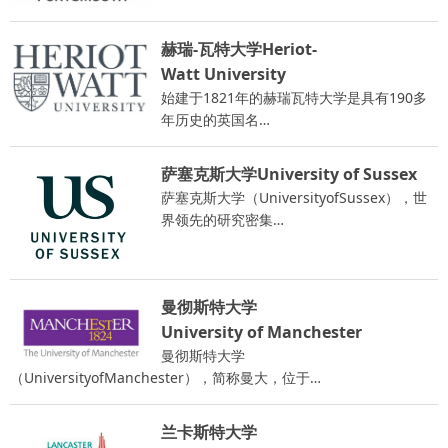
赫瑞-瓦特大学Heriot-
Watt University
始建于1821年的赫瑞瓦特大学是具有190多
年历史的英国名…
萨塞克斯大学University of Sussex
萨塞克斯大学（UniversityofSussex），世
界领先的研究密集…
曼彻斯特大学
University of Manchester
曼彻斯特大学
（UniversityofManchester），简称曼大，位于…
兰卡斯特大学