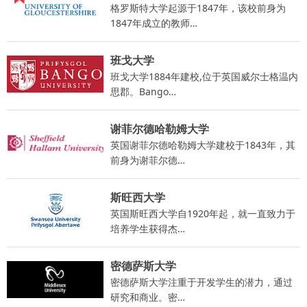
格罗斯特大学起源于1847年，该校前身为
1847年成立的教师…
班戈大学
班戈大学1884年建校,位于英国威尔士格温内
思郡。Bango…
谢菲尔德哈勒姆大学
英国谢菲尔德哈勒姆大学建校于1843年，其
前身为谢菲尔德…
斯旺西大学
英国斯旺西大学自1920年起，就一直致力于
培养学生获得杰…
密德萨斯大学
密德萨斯大学注重于开发学生的潜力，通过
研究和商业。密…